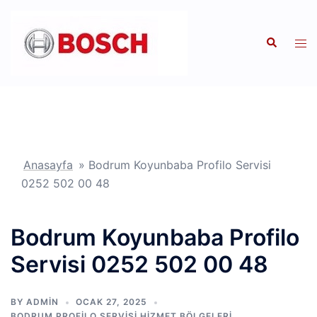
İçeriğe
atla
Search
Tog
men
Anasayfa
»
Bodrum Koyunbaba Profilo Servisi
0252 502 00 48
Bodrum Koyunbaba Profilo
Servisi 0252 502 00 48
BY
ADMIN
OCAK 27, 2025
BODRUM PROFILO SERVISI HIZMET BÖLGELERI