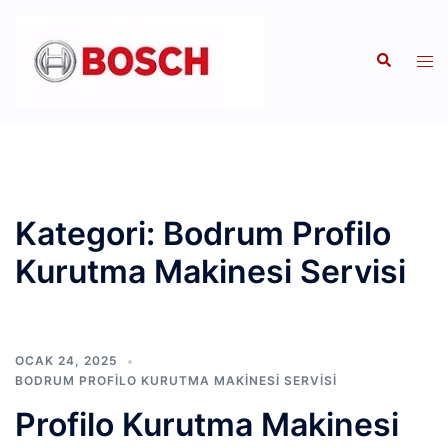
İçeriğe
atla
Search
Tog
men
Kategori:
Bodrum Profilo
Kurutma Makinesi Servisi
OCAK 24, 2025
BODRUM PROFILO KURUTMA MAKINESI SERVISI
Profilo Kurutma Makinesi