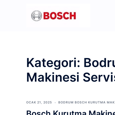
İçeriğe
atla
Kategori:
Bodr
Makinesi Servi
OCAK 21, 2025
BODRUM BOSCH KURUTMA MAKIN
Bosch Kurutma Makine