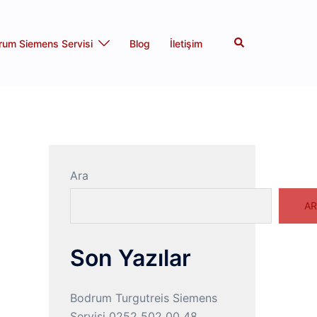
Search
rum Siemens Servisi
Blog
İletişim
Ara
AR
Son Yazılar
Bodrum Turgutreis Siemens
Servisi 0252 502 00 48