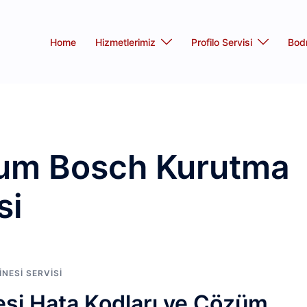
Home
Hizmetlerimiz
Profilo Servisi
Bod
um Bosch Kurutma
si
ESI SERVISI
si Hata Kodları ve Çözüm