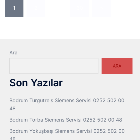
Yazı
1
2
…
30
>
sayfalaması
Ara
ARA
Son Yazılar
Bodrum Turgutreis Siemens Servisi 0252 502 00
48
Bodrum Torba Siemens Servisi 0252 502 00 48
Bodrum Yokuşbaşı Siemens Servisi 0252 502 00
48