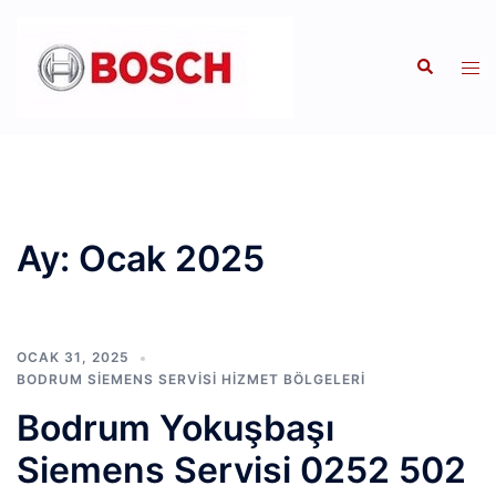
İçeriğe
atla
Search
Tog
men
Ay:
Ocak 2025
OCAK 31, 2025
BODRUM SIEMENS SERVISI HIZMET BÖLGELERI
Bodrum Yokuşbaşı
Siemens Servisi 0252 502