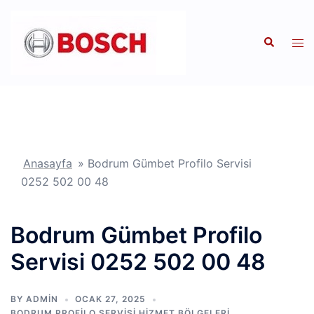
İçeriğe
atla
Search
Tog
men
Anasayfa
»
Bodrum Gümbet Profilo Servisi
0252 502 00 48
Bodrum Gümbet Profilo
Servisi 0252 502 00 48
BY
ADMIN
OCAK 27, 2025
BODRUM PROFILO SERVISI HIZMET BÖLGELERI