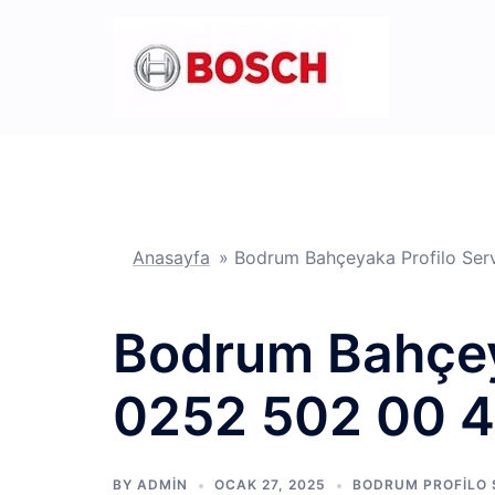
İçeriğe
atla
Anasayfa
»
Bodrum Bahçeyaka Profilo Ser
Bodrum Bahçeya
0252 502 00 
BY
ADMIN
OCAK 27, 2025
BODRUM PROFILO S