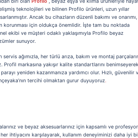
ndan biri olan
Profilo
, beyaz eşya ve klima ürünleriyle hayat
işmiş teknolojileri ve bilinen Profilo ürünleri, uzun yıllar
lanmıştır. Ancak bu cihazların düzenli bakımı ve onarımı,
ın korunması için oldukça önemlidir. İşte tam bu noktada
nel ekibi ve müşteri odaklı yaklaşımıyla Profilo beyaz
özümler sunuyor.
servis ağımızla, her türlü arıza, bakım ve montaj parçaları
 Profil markasına yakışır kalite standartlarını benimseyerek
 parayı yeniden kazanmanıza yardımcı olur. Hızlı, güvenilir 
ahçeyaka’nın tercihi olmaktan gurur duyuyoruz
.
larınız ve beyaz aksesuarlarınız için kapsamlı ve profesyo
er ihtiyacını karşılayarak, kullanım deneyiminizi daha iyi bi