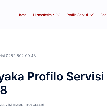
Home
Hizmetlerimiz
Profilo Servisi
Bod
visi 0252 502 00 48
ka Profilo Servisi
48
ERVISI HIZMET BÖLGELERI