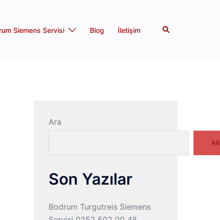
Search
rum Siemens Servisi
Blog
İletişim
Ara
AR
Son Yazılar
Bodrum Turgutreis Siemens
Servisi 0252 502 00 48